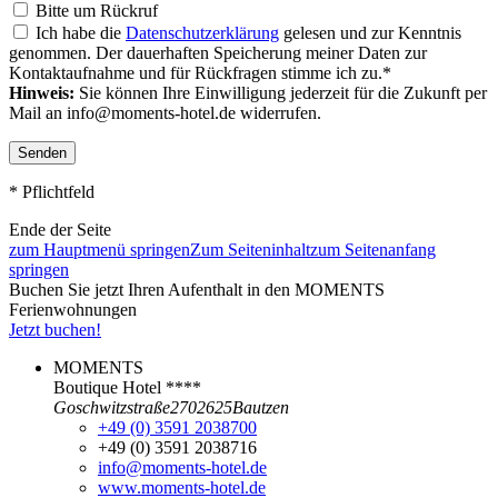
Bitte um Rückruf
Ich habe die
Datenschutzerklärung
gelesen und zur Kenntnis
genommen. Der dauerhaften Speicherung meiner Daten zur
Kontaktaufnahme und für Rückfragen stimme ich zu.*
Hinweis:
Sie können Ihre Einwilligung jederzeit für die Zukunft per
Mail an info@moments-hotel.de widerrufen.
Senden
* Pflichtfeld
Ende der Seite
zum Hauptmenü springen
Zum Seiteninhalt
zum Seitenanfang
springen
Buchen Sie jetzt Ihren Aufenthalt in den MOMENTS
Ferienwohnungen
Jetzt buchen!
MOMENTS
Boutique Hotel ****
Goschwitzstraße
27
02625
Bautzen
+49 (0) 3591 2038700
+49 (0) 3591 2038716
info@moments-hotel.de
www.moments-hotel.de